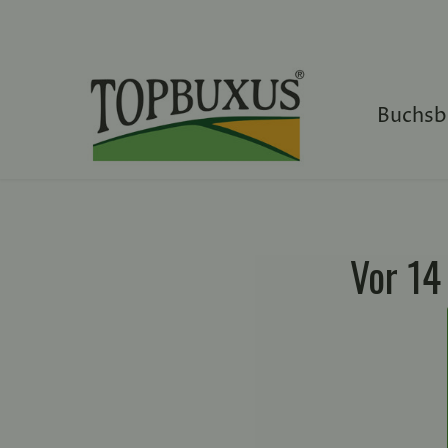
Direkt
zum
Inhalt
Buchsb
Vor 14