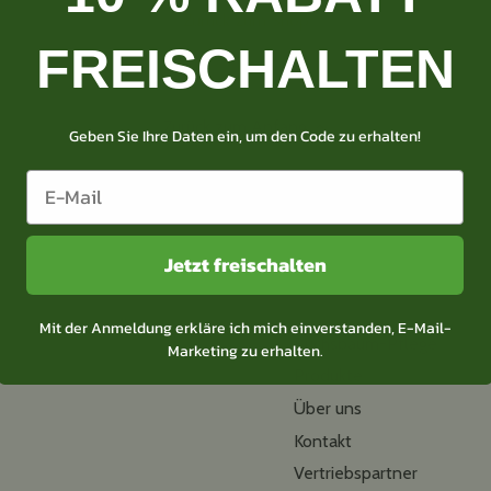
Zurück zum Shop
FREISCHALTEN
Zurück zum Anfang
Geben Sie Ihre Daten ein, um den Code zu erhalten!
Jetzt freischalten
Mit der Anmeldung erkläre ich mich einverstanden, E-Mail-
Buchsbaum-Pflege
Marketing zu erhalten.
Produkte
Über uns
Kontakt
Vertriebspartner