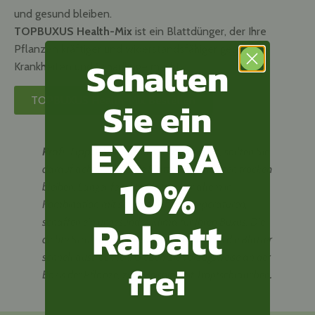
und gesund bleiben.
TOPBUXUS Health-Mix
ist ein Blattdünger, der Ihre
Pflanzen kräftiger und widerstandsfähiger gegen
Schalten
Krankheiten und Schädlinge macht.
Sie ein
TOPBUXUS Health-Mix Bestellen
EXTRA
Profi-Tipp:
Wenn Sie Ihren Buxus gießen, sollten Sie
darauf achten, dass die Blätter der Pflanzen trocken
10%
bleiben. Länger feuchte Blätter, vor allem in
Kombination mit sommerlichen Temperaturen,
Rabatt
schaffen ein ungesundes Klima für Ihren Buxus. Die
dichte Struktur des Buxus verhindert, dass die Blätter
schnell austrocknen. Gießen Sie vorzugsweise an der
frei
Basis der Pflanze, zum Beispiel mit Tropfschläuchen.